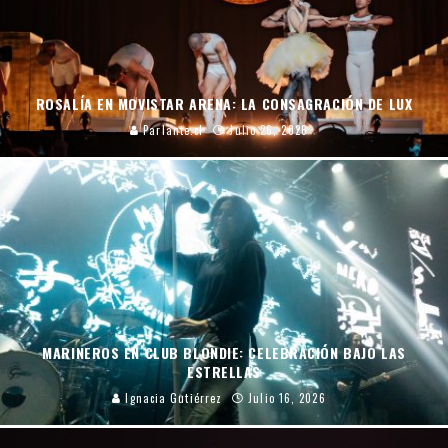
ROSALÍA EN MOVISTAR ARENA: LA CONSAGRACIÓN DE LUX
Parlante.cl
Julio 26, 2026
MARINEROS EN CLUB BLONDIE: CELEBRACIÓN BAJO LAS
ESTRELLAS
Ignacia Gutiérrez
Julio 16, 2026