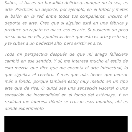
Sabes, si haces un bocadillo delicioso, aunque no lo sea, es
arte. Practicas un deporte, por ejemplo, en el fútbol y metes
el balón en la red entre todos tus compañeros. Incluso el
deporte es arte. Creo que si alguien está en una fábrica y
produce un zapato en masa, eso es arte. Si pusieran un poco
de su alma en ello y pudieras decir que esto es arte y esto no,
y te subes a un pedestal alto, pero existir es arte.
Toda mi perspectiva después de que mi amigo falleciera
cambió en ese sentido. Y sí, me interesa mucho el estilo de
esta mezcla que dice que me encanta el arte intelectual, lo
que significa el cerebro. Y más que más tienes que pensar
más a fondo, porque también estoy muy metido en un tipo
arte que da risa. O quizá sea una sensación visceral o una
sensación de incomodidad en el fondo del estómago. Y en
realidad me interesa dónde se cruzan esos mundos, ahí es
donde experimento.