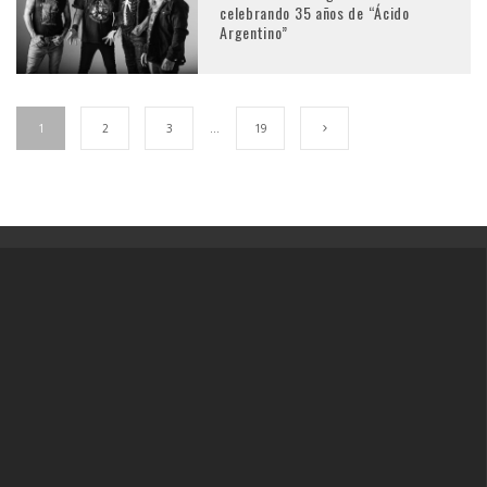
celebrando 35 años de “Ácido
Argentino”
1
2
3
…
19