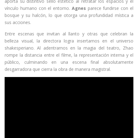
aporta su distintivo sello estético al retratar los espacios y el
vínculo humano con el entorno.
Agnes
parece fundirse con el
bosque y su halcón, lo que otorga una profundidad mística a
sus acciones.
Entre escenas que invitan al llanto y otras que celebran la
belleza visual, la directora logra insertarnos en el universo
shakesperiano. Al adentrarnos en la magia del teatro, Zhao
rompe la distancia entre el filme, la representación interna y el
público, culminando en una escena final absolutamente
desgarradora que cierra la obra de manera magistral.