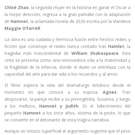
Chloé Zhao
, la segunda mujer en la historia en ganar el Oscar a
la mejor dirección, regresa a la gran pantalla con la adaptación
de
Hamnet
, la aclamada novela de 2020 escrita por la irlandesa
Maggie O’Farrell
.
La obra es una cuidada y hermosa fusión entre hechos reales y
ficción que construye el relato nunca contado tras
Hamlet
, la
tragedia más trascendental de
William Shakespeare
. Esta
cinta se presenta como una removedora oda a la maternidad y
la fragilidad de la infancia, donde el duelo se entrelaza con la
capacidad del arte para dar vida a los recuerdos y al amor.
El filme explora la vida del dramaturgo británico desde el
momento en que conoce a su esposa,
Agnes
. Tras
desposarse, la pareja recibe a su primogénita, Susanna, y luego
a los mellizos,
Hamnet y Judith
. Es el fallecimiento del
pequeño
Hamnet
a los once años, víctima de la peste, lo que
se convierte en el detonante de esta trágica narrativa.
Aunque un vistazo superficial al argumento sugeriría que el peso