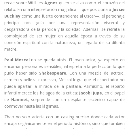
recae sobre
Will
, es
Agnes
quien se alza como el corazón del
relato. En una interpretación magnífica —que posiciona a
Jessie
Buckley
como una fuerte contendiente al Oscar—, el personaje
principal nos guía por una representación visceral y
desgarradora de la pérdida y la soledad. Además, se retrata la
complejidad de ser mujer en aquella época a través de su
conexión espiritual con la naturaleza, un legado de su difunta
madre.
Paul Mescal
no se queda atrás. El joven actor, ya experto en
encarnar personajes sensibles, interpreta a la perfección lo que
pudo haber sido
Shakespeare
. Con una mezcla de actitud,
esmero y belleza expresiva, Mescal logra que el espectador no
pueda apartar la mirada de la pantalla. Asimismo, el reparto
infantil merece los halagos de la crítica;
Jacobi Jupe
, en el papel
de
Hamnet
, sorprende con un desplante escénico capaz de
conmover hasta las lágrimas.
Zhao no solo acierta con un casting preciso donde cada actor
encaja orgánicamente en el periodo histórico, sino que también