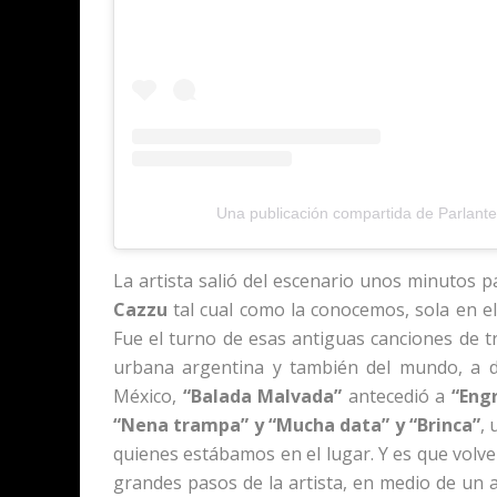
Una publicación compartida de Parlante.
La artista salió del escenario unos minutos pa
Cazzu
tal cual como la conocemos, sola en e
Fue el turno de esas antiguas canciones de t
urbana argentina y también del mundo, a d
México,
“Balada Malvada”
antecedió a
“Eng
“Nena trampa” y “Mucha data” y “Brinca”
,
quienes estábamos en el lugar. Y es que volve
grandes pasos de la artista, en medio de un