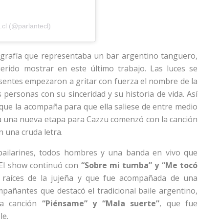
cl (@parlantecl)
grafía que representaba un bar argentino tanguero,
rido mostrar en este último trabajo. Las luces se
esentes empezaron a gritar con fuerza el nombre de la
personas con su sinceridad y su historia de vida. Así
que la acompaña para que ella saliese de entre medio
ta una nueva etapa para Cazzu comenzó con la canción
n una cruda letra.
bailarines, todos hombres y una banda en vivo que
 El show continuó con
“Sobre mi tumba” y “Me tocó
s raíces de la jujeña y que fue acompañada de una
pañantes que destacó el tradicional baile argentino,
la canción
“Piénsame” y “Mala suerte”
, que fue
le.