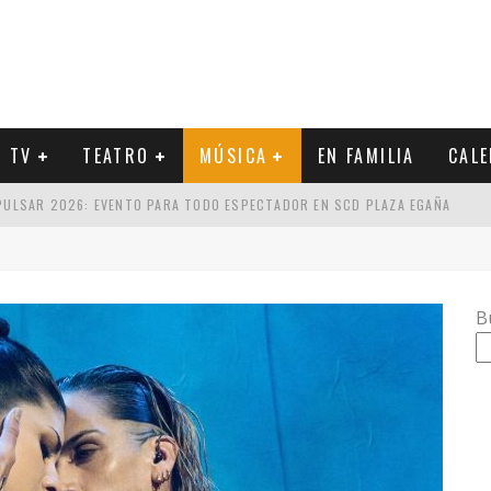
Y TV
TEATRO
MÚSICA
EN FAMILIA
CAL
 PULSAR 2026: EVENTO PARA TODO ESPECTADOR EN SCD PLAZA EGAÑA
CA Y EL SETLIST DE SU PRÓXIMO CONCIERTO
UCIDOS POR GUSTAVO SANTAOLALLA: ESTILOS PARA ESCOGER
B
 METAL INDUSTRIAL