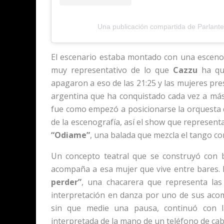
Una publicación compartida de Parlante.
El escenario estaba montado con una esceno
muy representativo de lo que
Cazzu
ha que
apagaron a eso de las 21:25 y las mujeres pr
argentina que ha conquistado cada vez a más 
fue como empezó a posicionarse la orquesta 
de la escenografía, así el show que represen
“Odiame”
, una balada que mezcla el tango co
Un concepto teatral que se construyó con 
acompaña a esa mujer que vive entre bares.
perder”
, una chacarera que representa la
interpretación en danza por uno de sus acom
sin que medie una pausa, continuó con 
interpretada de la mano de un teléfono de cab