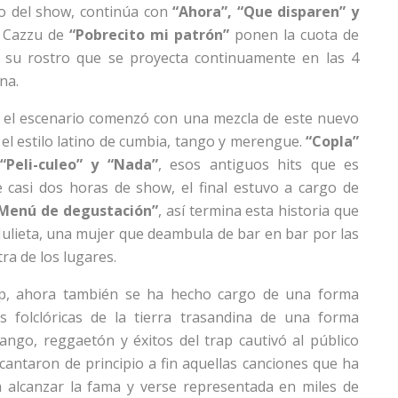
go del show, continúa con
“Ahora”, “Que disparen” y
o Cazzu de
“Pobrecito mi patrón”
ponen la cuota de
n su rostro que se proyecta continuamente en las 4
na.
re el escenario comenzó con una mezcla de este nuevo
el estilo latino de cumbia, tango y merengue.
“Copla”
“Peli-culeo” y “Nada”
, esos antiguos hits que es
casi dos horas de show, el final estuvo a cargo de
Menú de degustación”
, así termina esta historia que
 Julieta, una mujer que deambula de bar en bar por las
a de los lugares.
rap, ahora también se ha hecho cargo de una forma
es folclóricas de la tierra trasandina de una forma
ngo, reggaetón y éxitos del trap cautivó al público
antaron de principio a fin aquellas canciones que ha
a alcanzar la fama y verse representada en miles de