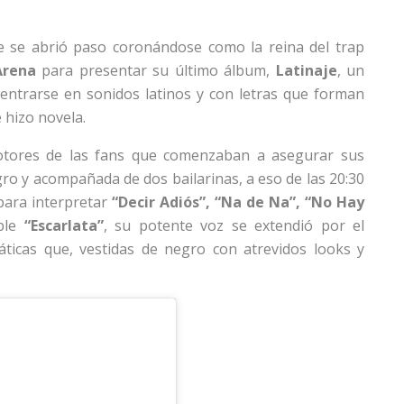
ue se abrió paso coronándose como la reina del trap
Arena
para presentar su último álbum,
Latinaje
, un
entrarse en sonidos latinos y con letras que forman
 hizo novela.
otores de las fans que comenzaban a asegurar sus
egro y acompañada de dos bailarinas, a eso de las 20:30
para interpretar
“Decir Adiós”, “Na de Na”, “No Hay
able
“Escarlata”
, su potente voz se extendió por el
áticas que, vestidas de negro con atrevidos looks y