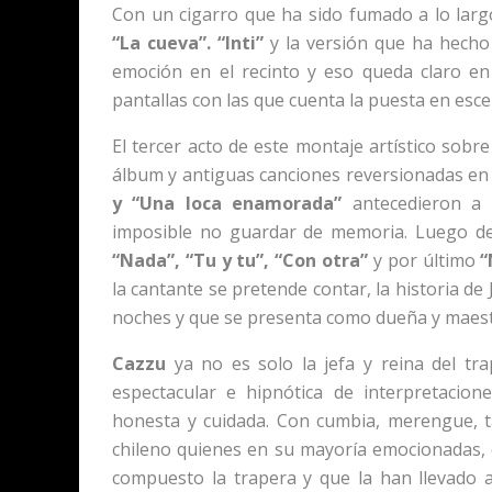
Con un cigarro que ha sido fumado a lo lar
“La cueva”. “Inti”
y la versión que ha hech
emoción en el recinto y eso queda claro e
pantallas con las que cuenta la puesta en esce
El tercer acto de este montaje artístico sob
álbum y antiguas canciones reversionadas en 
y “Una loca enamorada”
antecedieron a
imposible no guardar de memoria. Luego de 
“Nada”, “Tu y tu”, “Con otra”
y por último
“
la cantante se pretende contar, la historia de
noches y que se presenta como dueña y maestr
Cazzu
ya no es solo la jefa y reina del t
espectacular e hipnótica de interpretacion
honesta y cuidada. Con cumbia, merengue, ta
chileno quienes en su mayoría emocionadas, c
compuesto la trapera y que la han llevado 