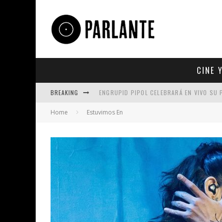
CINE 
BREAKING
ENGRUPID PIPOL CELEBRARÁ EN VIVO SU
Home
Estuvimos En
UN REPASO A TRES ÉXITOS DE TAN BIÓNI
5 DE LOS TRABAJOS MÁS ICÓNICOS PROD
KING SATAN LLEVA A BRITNEY SPEARS AL