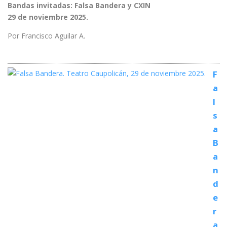
Bandas invitadas: Falsa Bandera y CXIN
29 de noviembre 2025.
Por Francisco Aguilar A.
F
a
l
s
a
B
a
n
d
e
r
a