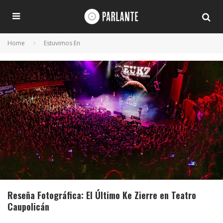
Home
Estuvimos En
Reseña Fotográfica: El Último Ke Zierre en Teatro
Caupolicán