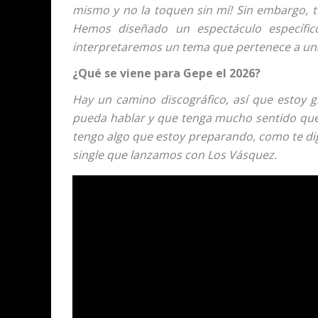
mismo y no la toquen sin mí! Sin embargo, 
Hemos diseñado un espectáculo específico
interpretaremos un tema que pertenece a una 
¿Qué se viene para Gepe el 2026?
Hay un camino discográfico, así que estoy
pueda hablar y que tenga mucho sentido que
tengo algo que estoy preparando, como te dig
single que lanzamos con Los Vásquez.