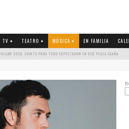
Y TV
TEATRO
MÚSICA
EN FAMILIA
CAL
CA Y EL SETLIST DE SU PRÓXIMO CONCIERTO
UCIDOS POR GUSTAVO SANTAOLALLA: ESTILOS PARA ESCOGER
 METAL INDUSTRIAL
B
 PULSAR 2026: EVENTO PARA TODO ESPECTADOR EN SCD PLAZA EGAÑA