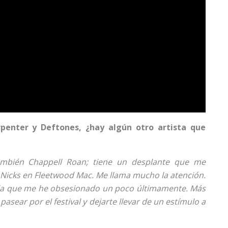
penter y Deftones, ¿hay algún otro artista que
ambién Chappell Roan; tiene un desplante que me
 Nicks en Fleetwood Mac. Me llama mucho la atención.
 la que me he obsesionado un poco últimamente. Más
 pasear por el festival y dejarte llevar de un estímulo a