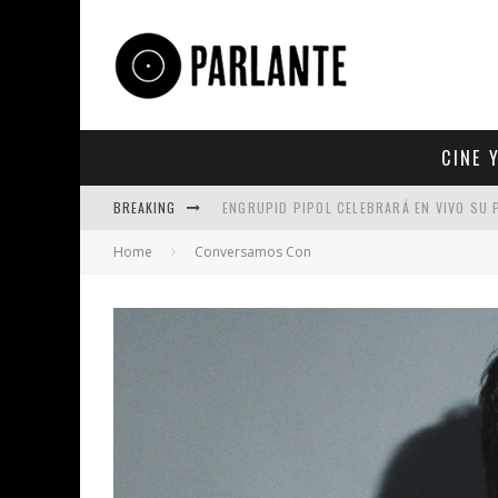
CINE 
BREAKING
UN REPASO A TRES ÉXITOS DE TAN BIÓNI
Home
Conversamos Con
5 DE LOS TRABAJOS MÁS ICÓNICOS PROD
KING SATAN LLEVA A BRITNEY SPEARS AL
ENGRUPID PIPOL CELEBRARÁ EN VIVO SU