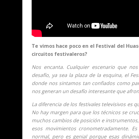
Te vimos hace poco en el Festival del Hua
circuitos festivaleros?
Nos encanta. Cualquier escenario que nos
desafío, ya sea la plaza de la esquina, el Fe
donde nos sintamos tan confiados como para
nos generan un desafío interesante que afron
La diferencia de los festivales televisivos es
No hay margen para que los técnicos se cr
muchos cambios de posición e instrumentos, 
esos movimientos cronometradamente. Es 
normal, pero es genial porque esas dinámi