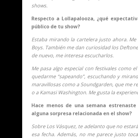
shows.
Respecto a Lollapalooza, ¿qué expectativ
público de tu show?
Estaba mirando la cartelera justo ahora. Me
Boys. También me dan curiosidad los Deftone
de nuevo, me interesa escucharlos.
Me pasa algo especial con festivales como el
quedarme “sapeando”, escuchando y mirando.
maravillosas como a Soundgarden, que me reco
o a Kamasi Washington. Me gusta la experien
Hace menos de una semana estrenaste u
alguna sorpresa relacionada en el show?
Sobre Los Vásquez, te adelanto que no esta
esa fecha. Además, no me parece justo tocar