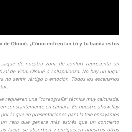
so de Olmué. ¿Cómo enfrentan tú y tu banda estos
 saque de nuestra zona de confort representa un
stival de Viña, Olmué o Lollapalooza. No hay un lugar
 no sentir vértigo o emoción. Todos los escenarios
tar.
 que requieren una “coreografía” técnica muy calculada.
ucen constantemente en cámara. En nuestro show hay
por lo que en presentaciones para la tele ensayamos
un reto que genera más estrés que un concierto
cas luego se absorben y enriquecen nuestros otros