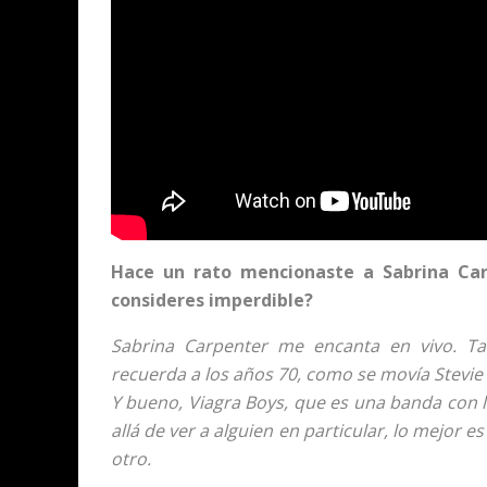
Hace un rato mencionaste a Sabrina Car
consideres imperdible?
Sabrina Carpenter me encanta en vivo. T
recuerda a los años 70, como se movía Stevie
Y bueno, Viagra Boys, que es una banda con
allá de ver a alguien en particular, lo mejor es
otro.