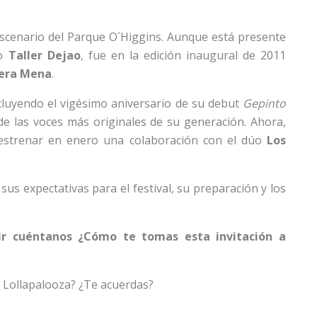
 escenario del Parque O´Higgins. Aunque está presente
úo
Taller Dejao
, fue en la edición inaugural de 2011
iera Mena
.
luyendo el vigésimo aniversario de su debut
Gepinto
e las voces más originales de su generación. Ahora,
s estrenar en enero una colaboración con el dúo
Los
sus expectativas para el festival, su preparación y los
tir cuéntanos ¿Cómo te tomas esta invitación a
e Lollapalooza? ¿Te acuerdas?