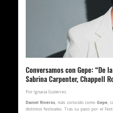
Conversamos con Gepe: “De la 
Sabrina Carpenter, Chappell R
Por Ignacia Gutiérrez.
Daniel Riveros
, más conocido como
Gepe
, 
distintos festivales. Tras su paso por el Fes