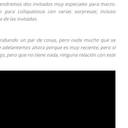
tendremos dos invitados muy especiales para marzo.
 para Lollapalooza con varias sorpresas; incluso
de las invitadas.
 grabando un par de cosas, pero nada mucho que se
 adelantemos ahora porque es muy reciente, pero sí
o, pero que no tiene nada, ninguna relación con este