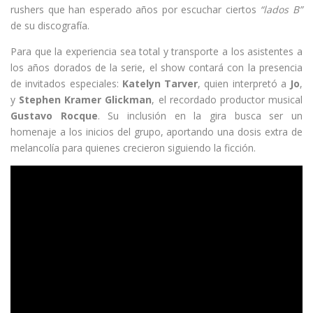
rushers que han esperado años por escuchar ciertos
“lados B”
de su discografía.
Para que la experiencia sea total y transporte a los asistentes a
los años dorados de la serie, el show contará con la presencia
de invitados especiales:
Katelyn Tarver
, quien interpretó a
Jo
,
y
Stephen Kramer Glickman
, el recordado productor musical
Gustavo Rocque
. Su inclusión en la gira busca ser un
homenaje a los inicios del grupo, aportando una dosis extra de
melancolía para quienes crecieron siguiendo la ficción.