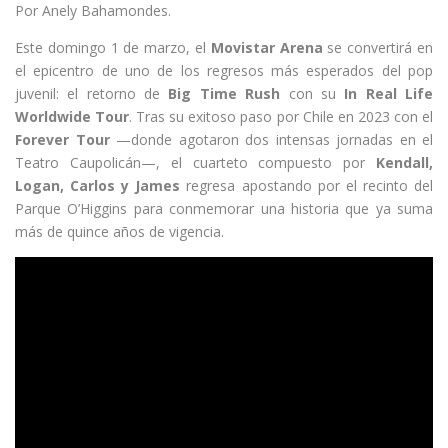
Por Anely Bahamondes.
Este domingo 1 de marzo, el
Movistar Arena
se convertirá en
el epicentro de uno de los regresos más esperados del pop
juvenil: el retorno de
Big Time Rush
con su
In Real Life
Worldwide Tour
. Tras su exitoso paso por Chile en 2023 con el
Forever Tour
—donde agotaron dos intensas jornadas en el
Teatro Caupolicán—, el cuarteto compuesto por
Kendall,
Logan, Carlos y James
regresa apostando por el recinto del
Parque O’Higgins para conmemorar una historia que ya suma
más de quince años de vigencia.