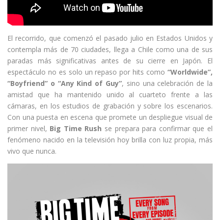
El recorrido, que comenzó el pasado julio en Estados Unidos y
contempla más de 70 ciudades, llega a Chile como una de sus
paradas más significativas antes de su cierre en Japón. El
espectáculo no es solo un repaso por hits como
“Worldwide”,
“Boyfriend” o “Any Kind of Guy”
, sino una celebración de la
amistad que ha mantenido unido al cuarteto frente a las
cámaras, en los estudios de grabación y sobre los escenarios.
Con una puesta en escena que promete un despliegue visual de
primer nivel,
Big Time Rush
se prepara para confirmar que el
fenómeno nacido en la televisión hoy brilla con luz propia, más
vivo que nunca.