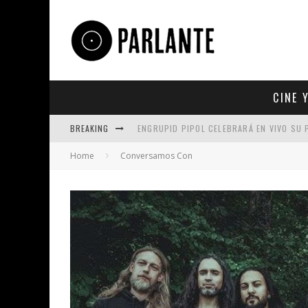
CINE 
BREAKING
ENGRUPID PIPOL CELEBRARÁ EN VIVO SU
Home
Conversamos Con
UN REPASO A TRES ÉXITOS DE TAN BIÓNI
5 DE LOS TRABAJOS MÁS ICÓNICOS PROD
KING SATAN LLEVA A BRITNEY SPEARS AL