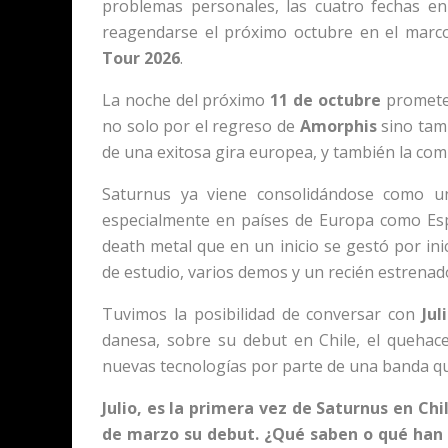
problemas personales, las cuatro fechas e
reagendarse el próximo octubre en el marc
Tour 2026
.
La noche del próximo
11 de octubre
promete 
no solo por el regreso de
Amorphis
sino tam
de una exitosa gira europea, y también la com
Saturnus ya viene consolidándose como un
especialmente en países de Europa como Esp
death metal que en un inicio se gestó por ini
de estudio, varios demos y un recién estrenado
Tuvimos la posibilidad de conversar con
Jul
danesa, sobre su debut en Chile, el quehace
nuevas tecnologías por parte de una banda qu
Julio, es la primera vez de Saturnus en C
de marzo su debut. ¿Qué saben o qué han e