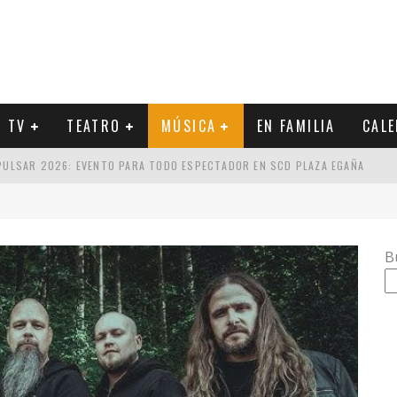
Y TV
TEATRO
MÚSICA
EN FAMILIA
CAL
 PULSAR 2026: EVENTO PARA TODO ESPECTADOR EN SCD PLAZA EGAÑA
CA Y EL SETLIST DE SU PRÓXIMO CONCIERTO
UCIDOS POR GUSTAVO SANTAOLALLA: ESTILOS PARA ESCOGER
B
 METAL INDUSTRIAL