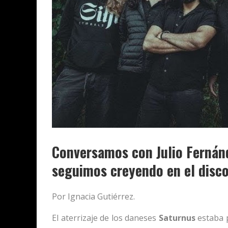
Conversamos con Julio Fernán
seguimos creyendo en el disc
Por Ignacia Gutiérrez.
El aterrizaje de los daneses
Saturnus
estaba p