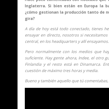
Inglaterra. Si bien están en Europa la 
¿cómo gestionan la producción tanto de 
gira?
A día de hoy está todo conectado, tienes he
ensayar en directo, nosotros si necesitamos
central, en los headquarters y allí ensayamos.
Pero normalmente con los medios que hay
suficiente. Hay gente ahora, Indee, el otro gu
Finlandia y el resto está en Dinamarca. E
cuestión de máximo tres horas y media.
Bueno y también aquello que tú comentabas,