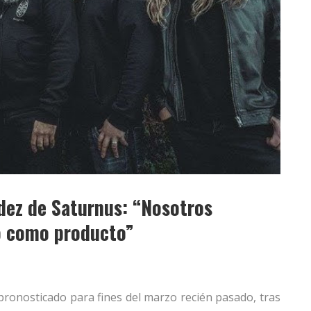
dez de Saturnus: “Nosotros
o como producto”
ronosticado para fines del marzo recién pasado, tras