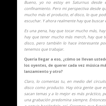
Bueno, yo no estoy en Saturnus desde el
confinamiento. Pero mi perspectiva desde q
mucho más el producto, el disco, lo que podí
escuchar. Y ahora realmente hay que buscar e
Es una pena, hay que tocar mucho más, hay
hay que tener mucho más merch, hay que te
disco, pero también lo hace interesante p
tenemos que trabajar.
Quería llegar a eso, ¿cómo se llevan usted
los oyentes, de querer cada vez música má
lanzamiento y otro?
Claro, lo comentas tu, en medio del circu
disco como producto. Hay otra gente que e
sacan temas y a lo mejor es más práctico, 
una grabación predomina siempre. Entonces
a seguir haciéndolo así. Creemos que func