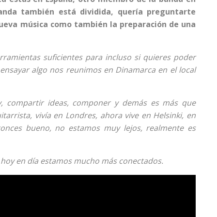
banda también está dividida, quería preguntarte
nueva música como también la preparación de una
rramientas suficientes para incluso si quieres poder
 ensayar algo nos reunimos en Dinamarca en el local
, compartir ideas, componer y demás es más que
itarrista, vivía en Londres, ahora vive en Helsinki, en
ntonces bueno, no estamos muy lejos, realmente es
 hoy en día estamos mucho más conectados.