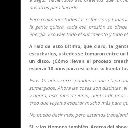
nosotros para hacerlo.
Pero realmente todos los esfuerzos y todas 
la gente quiera, toda esa presión se disip
energía. Eso vale todo el sufrimiento y todo
A raíz de esto último, que claro, la gen
escucharlos, ustedes se tomaron entre un 
un disco. ¿Cómo llevan el proceso crea
esperar 10 años para escuchar su banda fav
Esos 10 años corresponden a una etapa ant
sumergidos. Ahora las cosas son distintas, el 
y ahora, este mes de junio, dentro de unos 
creo que vayan a esperar mucho más para que
No puedo decir más, pero estamos trabajando
Sí, y los tiempos también. Acerca del show