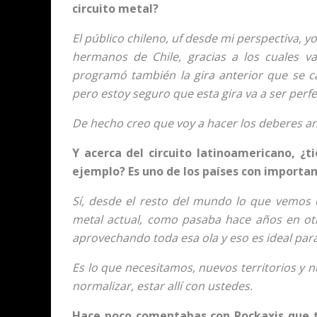
circuito metal?
El público chileno, uf desde mi perspectiva,
hermanos de Chile, gracias a los cuales v
programó también la gira anterior que se ca
pero estoy seguro que esta gira va a ser per
De hecho creo que voy a hacer los deberes ant
Y acerca del circuito latinoamericano, ¿t
ejemplo? Es uno de los países con importan
Sí, desde el resto del mundo lo que vemos e
metal actual, como pasaba hace años en otr
aprovechando toda esa ola y eso es ideal para
Es lo que necesitamos, nuevos territorios y 
normalizar, estar allí con ustedes.
Hace poco comentabas con Rockaxis que t