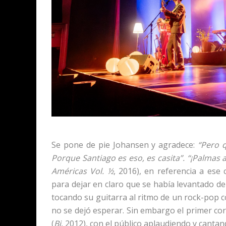
Se pone de pie Johansen y agradece:
“Pero q
Porque Santiago es eso, es casita”. “¡Palmas 
Américas Vol. ½
, 2016), en referencia a ese 
para dejar en claro que se había levantado del
tocando su guitarra al ritmo de un rock-pop c
no se dejó esperar. Sin embargo el primer coro
(
Bi
, 2012), con el público aplaudiendo y cantand