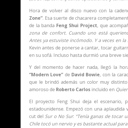
Hora de volver al disco nuevo con la cade
Zone”
. Esa suerte de chacarera completament
de la banda
Feng Shui Project
, que acompañ
zona de confort. Cuando uno está queriend
Antes ya estuviste incómodo. Y a veces en l
Kevin antes de ponerse a cantar, tocar guitar
en su sofá. Incluso hasta durmió una breve sie
Y del momento de hacer nada, llegó la hor
“Modern Love”
de
David Bowie
, con la cara
que le brindó además un color muy distinto 
amoroso de
Roberto Carlos
incluido en
Quier
El proyecto Feng Shui deja el escenario, p
estadounidense. Empezó con una aplaudida 
cut del
Sur o No Sur
:
“Tenía ganas de tocar 
Chile tocó un nervio y es bastante actual para