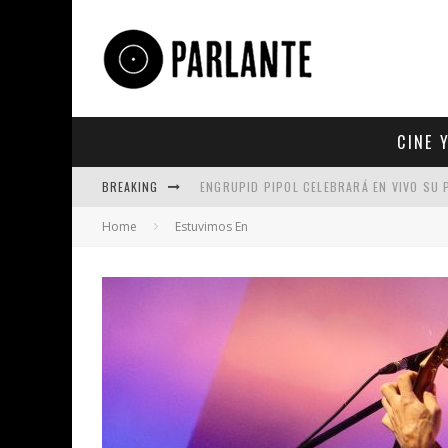
CINE 
BREAKING
ENGRUPID PIPOL CELEBRARÁ EN VIVO SU
Home
Estuvimos En
UN REPASO A TRES ÉXITOS DE TAN BIÓNI
5 DE LOS TRABAJOS MÁS ICÓNICOS PROD
KING SATAN LLEVA A BRITNEY SPEARS AL