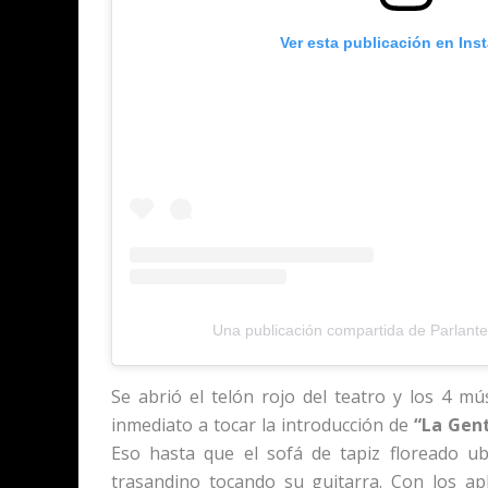
Ver esta publicación en Ins
Una publicación compartida de Parlante.
Se abrió el telón rojo del teatro y los 4 m
inmediato a tocar la introducción de
“La Gen
Eso hasta que el sofá de tapiz floreado ub
trasandino tocando su guitarra. Con los ap