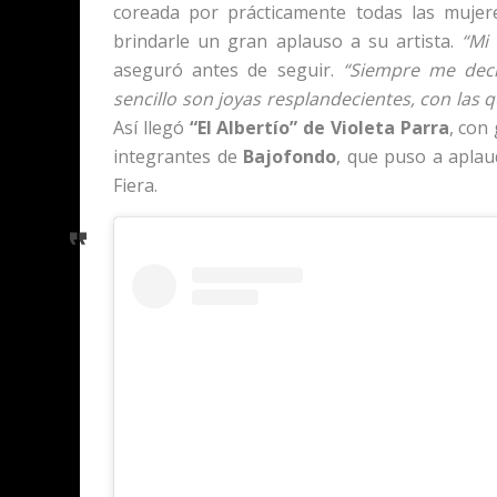
coreada por prácticamente todas las mujer
brindarle un gran aplauso a su artista.
“Mi
aseguró antes de seguir.
“Siempre me decía
sencillo son joyas resplandecientes, con las
Así llegó
“El Albertío” de Violeta Parra
, con
integrantes de
Bajofondo
, que puso a aplaud
Fiera.