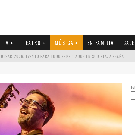
Y TV
TEATRO
MÚSICA
EN FAMILIA
CAL
 PULSAR 2026: EVENTO PARA TODO ESPECTADOR EN SCD PLAZA EGAÑA
CA Y EL SETLIST DE SU PRÓXIMO CONCIERTO
UCIDOS POR GUSTAVO SANTAOLALLA: ESTILOS PARA ESCOGER
B
 METAL INDUSTRIAL