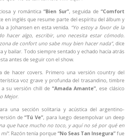
nciosa y romántica
“Bien Sur”
, seguida de
“Comfort
e en inglés que resume parte del espíritu del álbum y
a a Johansen en esta venida.
“Yo estoy a favor de la
o hacer algo, escribir, uno necesita estar cómodo.
a zona de confort uno sabe muy bien hacer nada”
, dice
ra y bailar. Todo siempre sentado y echado hacía atrás
sta antes de seguir con el show.
a de hacer covers. Primero una versión country del
cterística voz grave y profunda del trasandino, timbre
a su versión chill de
“Amada Amante”
, ese clásico
o Mejor
.
ara una sección solitaria y acústica del argentino-
versión de
“Tú Ve”
, para luego desempolvar un deep
una que hace mucho no toco, y aquí no sé por qué en
 mí”
. Razón tenía porque
“No Seas Tan Insegura”
fue