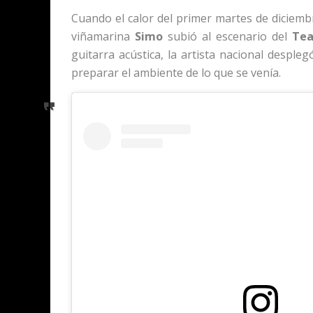
Cuando el calor del primer martes de diciemb
viñamarina
Simo
subió al escenario del
Tea
guitarra acústica, la artista nacional despl
preparar el ambiente de lo que se venía.