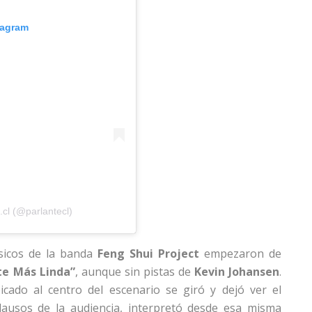
tagram
cl (@parlantecl)
úsicos de la banda
Feng Shui Project
empezaron de
te Más Linda”
, aunque sin pistas de
Kevin Johansen
.
icado al centro del escenario se giró y dejó ver el
lausos de la audiencia, interpretó desde esa misma