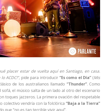
ué placer estar de vuelta aquí en Santiago, en casa.
a lo ACDC!”
, pide para introducir
“Es como el Día”
(
Mis
clásico de los australianos llamado
“Thunder”
. Como
 sofá, el músico salta de un lado al otro del escenario
on toques jazzeros. La primera ovación del respetable
 colectivo vendría con la folclórica
“Baja a la Tierra”
o que “no es tan terrible vivir aquí”.