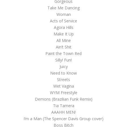
Gorgeous
Take Me Dancing
Woman
Acts of Service
Agora Hills
Make It Up
All Mine
Ain’t Shit
Paint the Town Red
Silly! Fun!
Juicy
Need to Know
Streets
Wet Vagina
WYM Freestyle
Demons (Brazilian Funk Remix)
Tia Tamera
AAAHH MEN!
I’m a Man (The Spencer Davis Group cover)
Boss Bitch