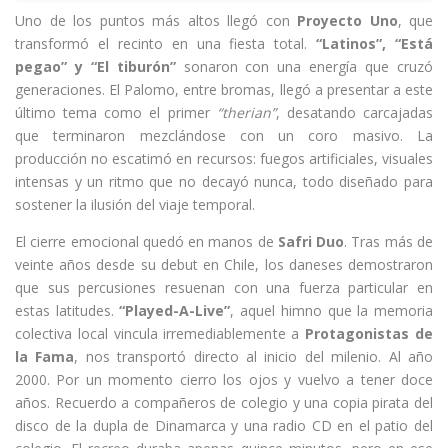
Uno de los puntos más altos llegó con
Proyecto Uno
, que
transformó el recinto en una fiesta total.
“Latinos”, “Está
pegao” y “El tiburón”
sonaron con una energía que cruzó
generaciones. El Palomo, entre bromas, llegó a presentar a este
último tema como el primer
“therian”
, desatando carcajadas
que terminaron mezclándose con un coro masivo. La
producción no escatimó en recursos: fuegos artificiales, visuales
intensas y un ritmo que no decayó nunca, todo diseñado para
sostener la ilusión del viaje temporal.
El cierre emocional quedó en manos de
Safri Duo
. Tras más de
veinte años desde su debut en Chile, los daneses demostraron
que sus percusiones resuenan con una fuerza particular en
estas latitudes.
“Played-A-Live”
, aquel himno que la memoria
colectiva local vincula irremediablemente a
Protagonistas de
la Fama
, nos transportó directo al inicio del milenio. Al año
2000. Por un momento cierro los ojos y vuelvo a tener doce
años. Recuerdo a compañeros de colegio y una copia pirata del
disco de la dupla de Dinamarca y una radio CD en el patio del