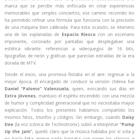
marca que se percibe más enfocada en crear experiencias
memorables que simples conciertos; ese camino recorrido les
ha permitido refinar una fórmula que funciona con la precisión
de una máquina bien calibrada. Para esta ocasión, se intervino
una de las explanadas de
Espacio Riesco
con un escenario
imponente, coronado por pantallas que desplegaban una
estética vibrante: referencias a videojuegos de 16 bits,
tipografías de neón y gráficas que parecían extraídas de la era
dorada de MTV.
Desde el inicio, una promesa flotaba en el aire: regresar a la
mejor época. El encargado de conducir la versión chilena fue
Daniel “Palomo” Valenzuela
, quien, evocando sus días en
Extra Jóvenes
, mantuvo el espíritu encendido con una mezcla
de humor y complicidad generacional que no necesitaba mayor
explicación. Todos los presentes habíamos compartido los
mismos hitos, triunfos y códigos. Sin embargo, cuando
Daisy
Dee
(la voz icónica de Technotronic) subió a interpretar
“Pump
Up the Jam”
, quedó claro que la música hablaba por sí sola y
no hacía falta animar nada; bastaba con poner los clásicos a