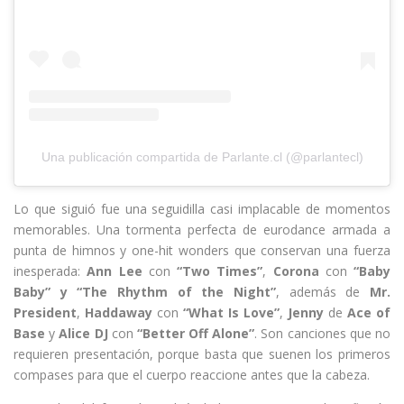
Una publicación compartida de Parlante.cl (@parlantecl)
Lo que siguió fue una seguidilla casi implacable de momentos
memorables. Una tormenta perfecta de eurodance armada a
punta de himnos y one-hit wonders que conservan una fuerza
inesperada:
Ann Lee
con
“Two Times”
,
Corona
con
“Baby
Baby” y “The Rhythm of the Night”
, además de
Mr.
President
,
Haddaway
con
“What Is Love”
,
Jenny
de
Ace of
Base
y
Alice DJ
con
“Better Off Alone”
. Son canciones que no
requieren presentación, porque basta que suenen los primeros
compases para que el cuerpo reaccione antes que la cabeza.