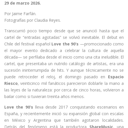
29 de marzo 2026.
Por Jaime Farfán.
Fotografías por Claudia Reyes.
Transcurrió poco tiempo desde que se anunció hasta que el
cartel de “entradas agotadas” se volvió inevitable. El debut en
Chile del festival español
Love the 90’s
—promocionado como
el mayor evento dedicado a celebrar la cultura de aquella
década— se perfilaba desde el inicio como una cita ineludible. El
cartel, que presentaba un nutrido catálogo de artistas, era una
sucesión ininterrumpida de hits. Y aunque técnicamente no se
puede retroceder el reloj, el domingo pasado en
Espacio
Riesco
, veinticinco mil fanáticos parecieron doblarle la mano a
las leyes de la naturaleza: por cerca de cinco horas, volvieron a
bailar como si tuvieran treinta años menos.
Love the 90’s
lleva desde 2017 conquistando escenarios en
España, y recientemente inició su expansión global con escalas
en México y Argentina que también agotaron localidades.
Detrás del fenómeno está la productora
ShareMusic
, una