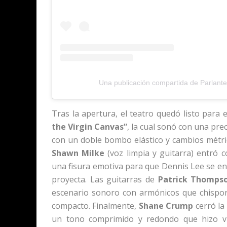
Una publicación compartida de Parlante.
Tras la apertura, el teatro quedó listo para 
the Virgin Canvas”
, la cual sonó con una pre
con un doble bombo elástico y cambios métric
Shawn Milke
(voz limpia y guitarra) entró c
una fisura emotiva para que Dennis Lee se e
proyecta. Las guitarras de
Patrick Thompso
escenario sonoro con armónicos que chispor
compacto. Finalmente,
Shane Crump
cerró la
un tono comprimido y redondo que hizo vib