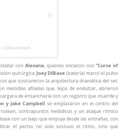
cl (@parlantecl)
estallar con
Alesana
, quienes iniciaron con
“Curse of
cisión quirúrgica.
Joey DiBiase
(batería) marcó el pulso
os que sostuvieron la arquitectura dramática del set.
on melodías afiladas que, lejos de endulzar, abrieron
ncargara de ensancharla con un registro que muerde y
n y Jake Campbell
se emplazaron en el centro del
rotean, contrapuntos melódicos y un ataque rítmico
 base con un bajo que empuja desde las entrañas, con
rar el pecho; no solo sostuvo el ritmo, sino que