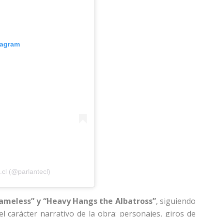
tagram
cl (@parlantecl)
ameless” y “Heavy Hangs the Albatross”
, siguiendo
el carácter narrativo de la obra: personajes, giros de