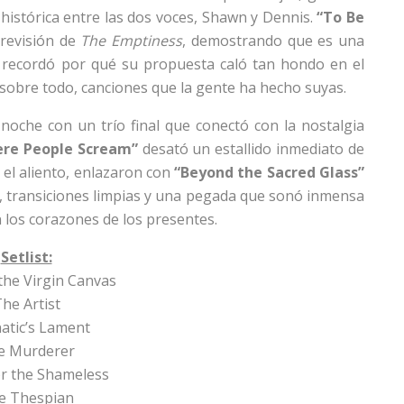
a histórica entre las dos voces, Shawn y Dennis.
“To Be
 revisión de
The Emptiness
, demostrando que es una
recordó por qué su propuesta caló tan hondo en el
 y, sobre todo, canciones que la gente ha hecho suyas.
a noche con un trío final que conectó con la nostalgia
here People Scream”
desató un estallido inmediato de
r el aliento, enlazaron con
“Beyond the Sacred Glass”
, transiciones limpias y una pegada que sonó inmensa
 los corazones de los presentes.
Setlist:
the Virgin Canvas
he Artist
atic’s Lament
e Murderer
r the Shameless
e Thespian