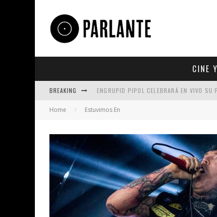
CINE 
BREAKING
ENGRUPID PIPOL CELEBRARÁ EN VIVO SU
Home
Estuvimos En
UN REPASO A TRES ÉXITOS DE TAN BIÓNI
5 DE LOS TRABAJOS MÁS ICÓNICOS PROD
KING SATAN LLEVA A BRITNEY SPEARS AL