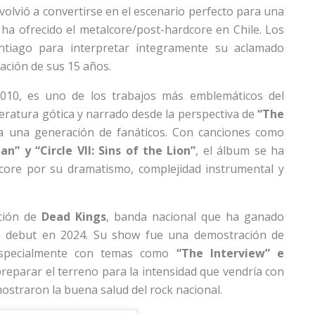
volvió a convertirse en el escenario perfecto para una
ha ofrecido el metalcore/post-hardcore en Chile. Los
tiago para interpretar íntegramente su aclamado
ración de sus 15 años.
2010, es uno de los trabajos más emblemáticos del
teratura gótica y narrado desde la perspectiva de
“The
a una generación de fanáticos. Con canciones como
n” y “Circle VII: Sins of the Lion”
, el álbum se ha
core por su dramatismo, complejidad instrumental y
ción de
Dead Kings
, banda nacional que ha ganado
m debut en 2024. Su show fue una demostración de
 especialmente con temas como
“The Interview” e
preparar el terreno para la intensidad que vendría con
ostraron la buena salud del rock nacional.