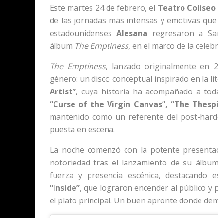
Este martes 24 de febrero, el
Teatro Coliseo
de las jornadas más intensas y emotivas que 
estadounidenses
Alesana
regresaron a San
álbum
The Emptiness
, en el marco de la celeb
The Emptiness
, lanzado originalmente en 
género: un disco conceptual inspirado en la li
Artist”
, cuya historia ha acompañado a tod
“Curse of the Virgin Canvas”, “The Thespia
mantenido como un referente del post-hard
puesta en escena.
La noche comenzó con la potente presenta
notoriedad tras el lanzamiento de su álbu
fuerza y presencia escénica, destacando
“Inside”
, que lograron encender al público y 
el plato principal. Un buen apronte donde dem