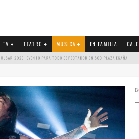
Y TV
TEATRO
MÚSICA
EN FAMILIA
CAL
 PULSAR 2026: EVENTO PARA TODO ESPECTADOR EN SCD PLAZA EGAÑA
CA Y EL SETLIST DE SU PRÓXIMO CONCIERTO
UCIDOS POR GUSTAVO SANTAOLALLA: ESTILOS PARA ESCOGER
B
 METAL INDUSTRIAL