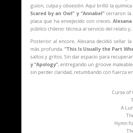
guion, culpa y obsesión. Aquí brilló la químic
Scared by an Owl” y “Annabel”
cerraron la
placa que ha envejecido con creces.
Alesana
público chileno: técnica al servicio del relato
Posterior al encore, Alesana decidió sellar l
más profunda.
“This Is Usually the Part W
saltos y gritos. Sin dar espacio para recupera
y “Apology”
, entregando un groove maleable
sin perder claridad, retumbando con fuerza en
Curse of 
T
A Lun
Th
Hymn fo
Th