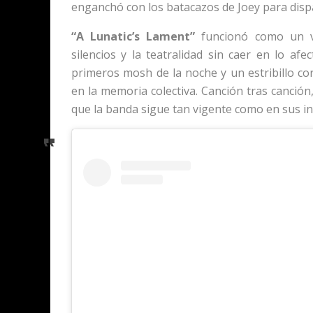
enganchó con los batacazos de Joey para disp
“A Lunatic’s Lament”
funcionó como un vo
silencios y la teatralidad sin caer en lo af
primeros mosh de la noche y un estribillo co
en la memoria colectiva. Canción tras canción
que la banda sigue tan vigente como en sus ini