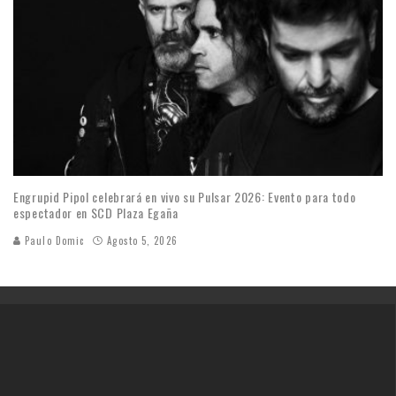
Engrupid Pipol celebrará en vivo su Pulsar 2026: Evento para todo
espectador en SCD Plaza Egaña
Paulo Domic
Agosto 5, 2026