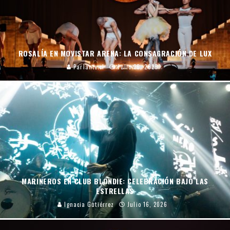
ROSALÍA EN MOVISTAR ARENA: LA CONSAGRACIÓN DE LUX
Parlante.cl
Julio 26, 2026
MARINEROS EN CLUB BLONDIE: CELEBRACIÓN BAJO LAS
ESTRELLAS
Ignacia Gutiérrez
Julio 16, 2026