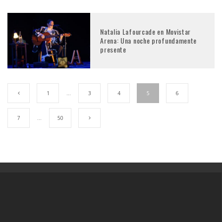
Natalia Lafourcade en Movistar
Arena: Una noche profundamente
presente
1
…
3
4
5
6
7
…
50